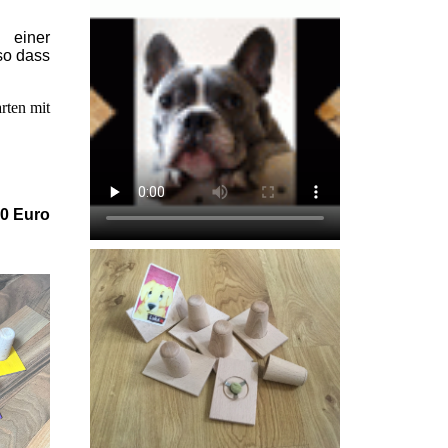
 einer
so dass
rten mit
00 Euro