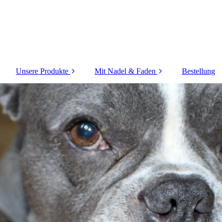
Unsere Produkte
Mit Nadel & Faden
Bestellung
Fädelhund
Schnuffel
Fliegender Hund
Schnüffelpfoten &
Schnüffelknochen
Klappe auf
Farbknochen
Leckerli-Katapult
Taktiles Labyrinth
Leckerli-Labyrinth
Filztaschen & Fische
Leckerli-Rechner
Leckerli-Tastatur
Puste-Stups-Leiste