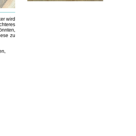
er wird
chteres
önnten,
iese zu
en,