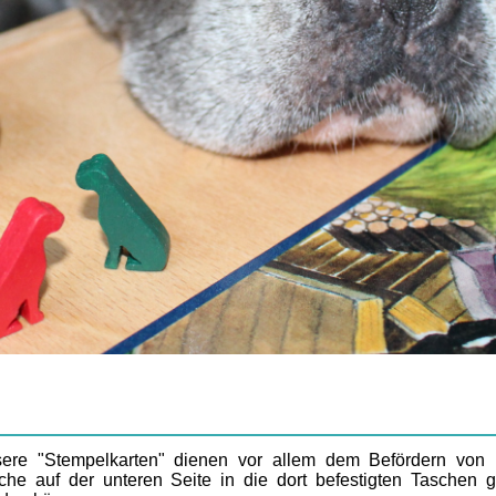
Steckprodukte
Kugelprodukte
Bringprodukte
Glückstrommel
Zieh-Produkte
Löffelspiele
Würfel
Kartenspiele &
Spielzubehör
ere "Stempelkarten" dienen vor allem dem Befördern von 
che auf der unteren Seite in die dort befestigten Taschen g