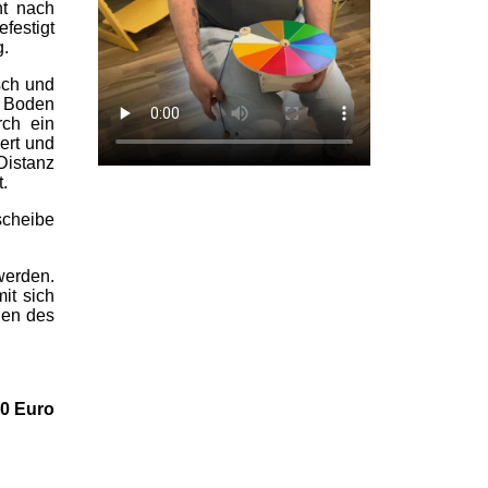
t nach
festigt
g.
sch und
m Boden
rch ein
ert und
Distanz
.
scheibe
werden.
it sich
nen des
00 Euro