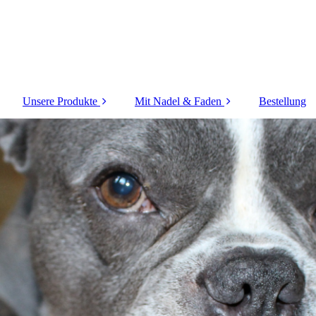
Unsere Produkte
Mit Nadel & Faden
Bestellung
Fädelhund
Schnuffel
Fliegender Hund
Schnüffelpfoten &
Schnüffelknochen
Klappe auf
Farbknochen
Leckerli-Katapult
Taktiles Labyrinth
Leckerli-Labyrinth
Filztaschen & Fische
Leckerli-Rechner
Leckerli-Tastatur
Puste-Stups-Leiste