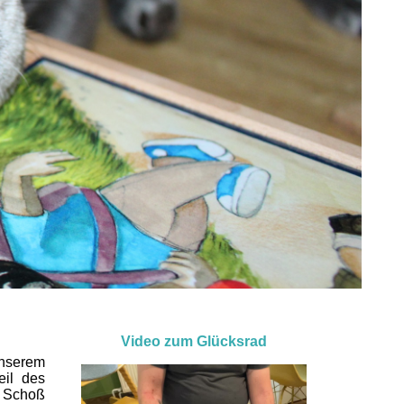
Video zum Glücksrad
unserem
eil des
n Schoß