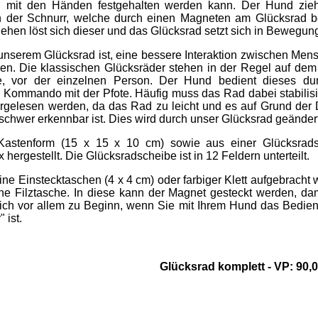
mit den Händen festgehalten werden kann. Der Hund zieh
n der Schnurr, welche durch einen Magneten am Glücksrad be
Ziehen löst sich dieser und das Glücksrad setzt sich in Bewegun
 unserem Glücksrad ist, eine bessere Interaktion zwischen Men
len. Die klassischen Glücksräder stehen in der Regel auf de
e, vor der einzelnen Person. Der Hund bedient dieses du
Kommando mit der Pfote. Häufig muss das Rad dabei stabilisi
rgelesen werden, da das Rad zu leicht und es auf Grund der 
hwer erkennbar ist. Dies wird durch unser Glücksrad geändert
 Kastenform (15 x 15 x 10 cm) sowie aus einer Glücksrad
hergestellt. Die Glücksradscheibe ist in 12 Feldern unterteilt.
e Einstecktaschen (4 x 4 cm) oder farbiger Klett aufgebracht 
ne Filztasche. In diese kann der Magnet gesteckt werden, dam
 sich vor allem zu Beginn, wenn Sie mit Ihrem Hund das Bedie
 ist.
Glücksrad komplett - VP: 90,