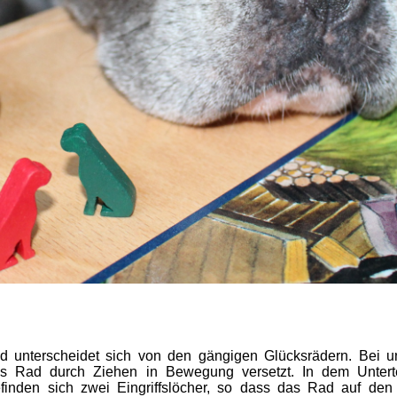
Steckprodukte
Kugelprodukte
Bringprodukte
Glückstrommel
Zieh-Produkte
Löffelspiele
Würfel
Kartenspiele &
Spielzubehör
d unterscheidet sich von den gängigen Glücksrädern. Bei 
as Rad durch Ziehen in Bewegung versetzt. In dem Untert
finden sich zwei Eingriffslöcher, so dass das Rad auf de